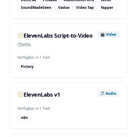
SoundMadeSeen
Vadoo
Video Tap
Yapper
ElevenLabs Script-to-Video
🎬
Video
600s
Verfügbar in
1
Tool
:
Pictory
ElevenLabs v1
🎵
Audio
Verfügbar in
1
Tool
:
n8n