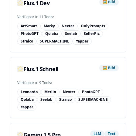
Flux.1 Dev
🖼️
Bild
Verfügbar in
11
Tool
s
:
ArtSmart
Marky
Nexter
OnlyPrompts
PhotoGPT
Qolaba
Seelab
SellerPic
Straico
SUPERMACHINE
Yapper
Flux.1 Schnell
🖼️
Bild
Verfügbar in
9
Tool
s
:
Leonardo
Merlin
Nexter
PhotoGPT
Qolaba
Seelab
Straico
SUPERMACHINE
Yapper
Gemini 1.5 Pro
LLM
Text