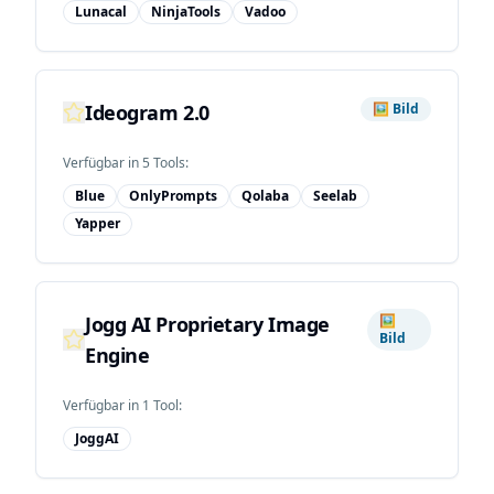
Lunacal
NinjaTools
Vadoo
Ideogram 2.0
🖼️
Bild
Verfügbar in
5
Tool
s
:
Blue
OnlyPrompts
Qolaba
Seelab
Yapper
Jogg AI Proprietary Image
🖼️
Bild
Engine
Verfügbar in
1
Tool
:
JoggAI