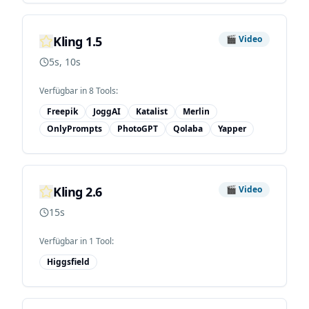
Kling 1.5
🎬
Video
5s, 10s
Verfügbar in
8
Tool
s
:
Freepik
JoggAI
Katalist
Merlin
OnlyPrompts
PhotoGPT
Qolaba
Yapper
Kling 2.6
🎬
Video
15s
Verfügbar in
1
Tool
:
Higgsfield