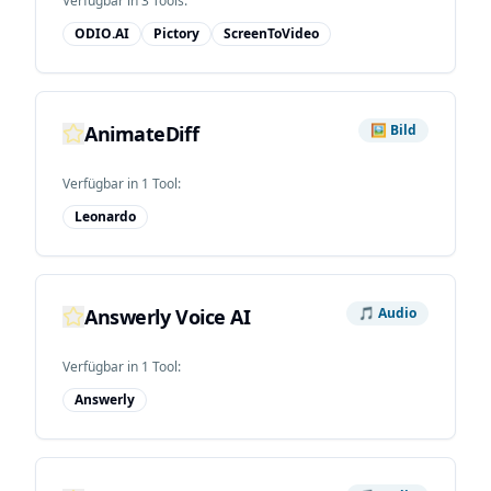
Verfügbar in
3
Tool
s
:
ODIO.AI
Pictory
ScreenToVideo
AnimateDiff
🖼️
Bild
Verfügbar in
1
Tool
:
Leonardo
Answerly Voice AI
🎵
Audio
Verfügbar in
1
Tool
:
Answerly