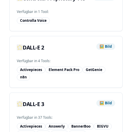
Verfügbar in
1
Tool
:
Controlla Voice
DALL-E 2
🖼️
Bild
Verfügbar in
4
Tool
s
:
Activepieces
Element Pack Pro
GetGenie
n8n
DALL-E 3
🖼️
Bild
Verfügbar in
37
Tool
s
:
Activepieces
Answerly
BannerBoo
BIGVU