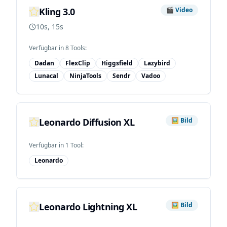
Kling 3.0
🎬
Video
10s, 15s
Verfügbar in
8
Tool
s
:
Dadan
FlexClip
Higgsfield
Lazybird
Lunacal
NinjaTools
Sendr
Vadoo
Leonardo Diffusion XL
🖼️
Bild
Verfügbar in
1
Tool
:
Leonardo
Leonardo Lightning XL
🖼️
Bild