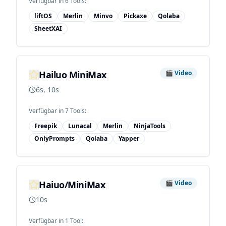
Verfügbar in
6
Tool
s
:
liftOS
Merlin
Minvo
Pickaxe
Qolaba
SheetXAI
Hailuo MiniMax
🎬
Video
6s, 10s
Verfügbar in
7
Tool
s
:
Freepik
Lunacal
Merlin
NinjaTools
OnlyPrompts
Qolaba
Yapper
Haiuo/MiniMax
🎬
Video
10s
Verfügbar in
1
Tool
: