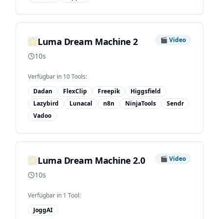
Luma Dream Machine 2
🎬
Video
10s
Verfügbar in
10
Tool
s
:
Dadan
FlexClip
Freepik
Higgsfield
Lazybird
Lunacal
n8n
NinjaTools
Sendr
Vadoo
Luma Dream Machine 2.0
🎬
Video
10s
Verfügbar in
1
Tool
:
JoggAI