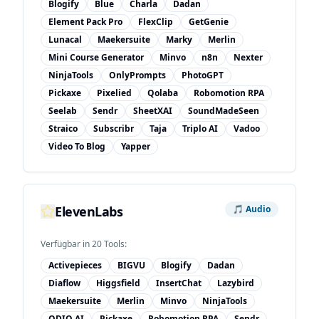
Blogify
Blue
Charla
Dadan
Element Pack Pro
FlexClip
GetGenie
Lunacal
Maekersuite
Marky
Merlin
Mini Course Generator
Minvo
n8n
Nexter
NinjaTools
OnlyPrompts
PhotoGPT
Pickaxe
Pixelied
Qolaba
Robomotion RPA
Seelab
Sendr
SheetXAI
SoundMadeSeen
Straico
Subscribr
Taja
Triplo AI
Vadoo
Video To Blog
Yapper
ElevenLabs
🎵
Audio
Verfügbar in
20
Tool
s
:
Activepieces
BIGVU
Blogify
Dadan
Diaflow
Higgsfield
InsertChat
Lazybird
Maekersuite
Merlin
Minvo
NinjaTools
ODIO.AI
Pickaxe
Robomotion RPA
Sendr