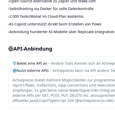
Open-Source-Alternative zu Zapier und Make.com
•
Selbsthosting via Docker für volle Datenkontrolle
•
2.000 Tasks/Monat im Cloud-Plan kostenlos
•
KI-Copilot unterstützt direkt beim Erstellen von Flows
•
Anbindung hunderter KI-Modelle über Replicate-Integration
•
API-Anbindung
Bietet eine API an
– Andere Tools können sich an
Activep
Nutzt externe APIs
–
Activepieces
kann via API andere To
Activepieces bietet mehrere Möglichkeiten zur programma
/api/v1/flows, /collections, /app-connections und /execu
empfangen. Es gibt keine native Make/Zapier/n8n-Integrati
externe APIs per GET, POST, PUT, DELETE etc. anzusprechen
offizielles JavaScript/TypeScript SDK (@activepieces/js-sdk)