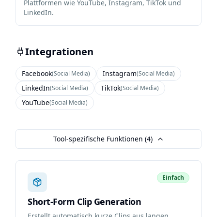
Plattformen wie YouTube, Instagram, TikTok und
LinkedIn.
Integrationen
Facebook
Instagram
(
Social Media
)
(
Social Media
)
LinkedIn
TikTok
(
Social Media
)
(
Social Media
)
YouTube
(
Social Media
)
Tool-spezifische Funktionen (
4
)
Einfach
Short-Form Clip Generation
Erstellt automatisch kurze Clips aus langen