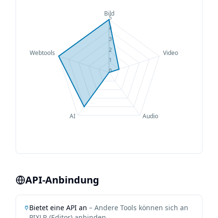
Bild
5
4
3
2
Webtools
Video
1
0
AI
Audio
API-Anbindung
Bietet eine API an
– Andere Tools können sich an
PIXLR (Editor)
anbinden